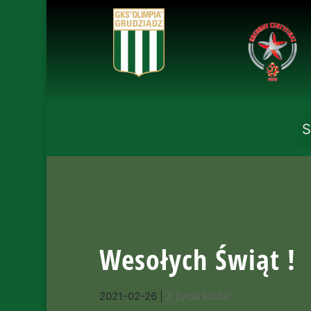
S
Wesołych Świąt !
2021-02-26
|
Z życia klubu