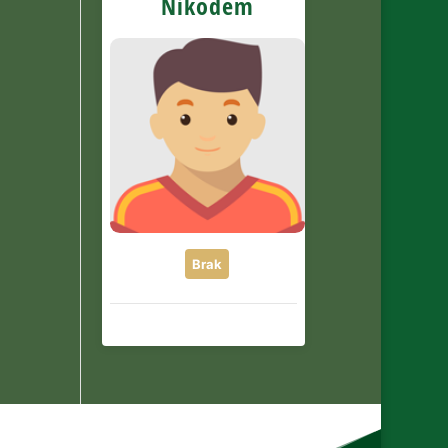
Nikodem
Brak