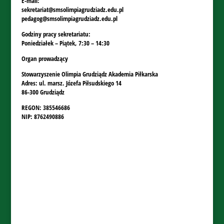
E-mail:
sekretariat@smsolimpiagrudziadz.edu.pl
pedagog@smsolimpiagrudziadz.edu.pl
Godziny pracy sekretariatu:
Poniedziałek – Piątek, 7:30 – 14:30
Organ prowadzący
Stowarzyszenie Olimpia Grudziądz Akademia Piłkarska
Adres: ul. marsz. Józefa Piłsudskiego 14
86-300 Grudziądz
REGON: 385546686
NIP: 8762490886