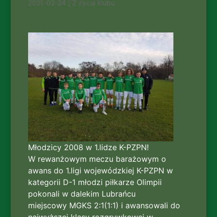
2021-02-24
|
Z życia klubu
Młodzicy 2008 w 1.lidze K-PZPN!
W rewanżowym meczu barażowym o
awans do 1.ligi wojewódzkiej K-PZPN w
kategorii D-1 młodzi piłkarze Olimpii
pokonali w dalekim Lubrańcu
miejscowy MGKS 2:1(1:1) i awansowali do